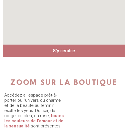
S'y rendre
ZOOM SUR LA BOUTIQUE
Accédez à l’espace prêt-à-
Le deuxième espace est
Notre équipe de conseillères
porter où l’univers du charme
dédié au service de
et de conseillers vous reçoit
et de la beauté au féminin
l’épanouissement féminin et
dans une ambiance solaire,
exalte les yeux. Du noir, du
des couples avec
d’
écoute et de
une grande
rouge, du bleu, du rose,
toutes
sélection de jouets,
bienveillance
quelles que
les couleurs de l’amour et de
d’accessoires et de
soient vos envies et vos
la sensualité
sont présentes
cosmétiques
pratiques. Un grand parking
pour vous faire