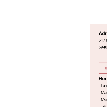
Adr
617 
6940
0
Hor
Lun
Mar
Mer
Jeu