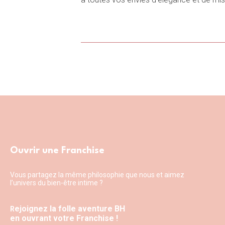
Profitez d’une de nos quatre cabines d’
miroirs situées à l’abri des regards indis
talons hauts : un petit espace dédié aux
attend et sont disponibles dans de nomb
Ouvrir une Franchise
Vous partagez la même philosophie que nous et aimez
l’univers du bien-être intime ?
ejoignez la folle aventure BH
R
en ouvrant votre Franchise !