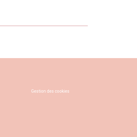
 de conseillers vous reçoit dans une
de bienveillance
quelles que soient vos
 parking discret à l’arrière de notre
arer et profiter d’une longue flânerie, le
inement.
Gestion des cookies