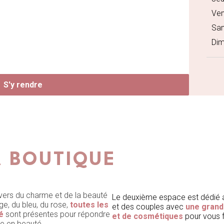
Ven
Sa
Di
S'y rendre
 BOUTIQUE
ivers du charme et de la beauté
Le deuxième espace est dédié a
ge, du bleu, du rose,
toutes les
et des couples avec
une grand
é
sont présentes pour répondre
et de cosmétiques
pour vous f
se en beauté.